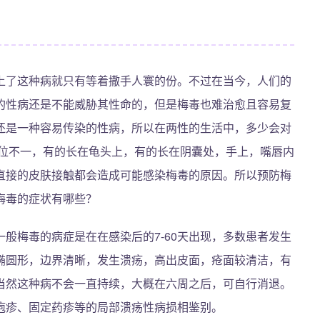
上了这种病就只有等着撒手人寰的份。不过在当今，人们的
的性病还是不能威胁其性命的，但是梅毒也难治愈且容易复
还是一种容易传染的性病，所以在两性的生活中，多少会对
部位不一，有的长在龟头上，有的长在阴囊处，手上，嘴唇内
直接的皮肤接触都会造成可能感染梅毒的原因。所以预防梅
梅毒的症状有哪些？
般梅毒的病症是在在感染后的7-60天出现，多数患者发生
椭圆形，边界清晰，发生溃疡，高出皮面，疮面较清洁，有
当然这种病不会一直持续，大概在六周之后，可自行消退。
疱疹、固定药疹等的局部溃疡性病损相鉴别。