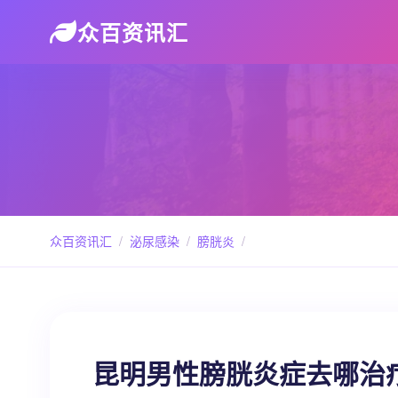
众百资讯汇
众百资讯汇
/
泌尿感染
/
膀胱炎
/
昆明男性膀胱炎症去哪治